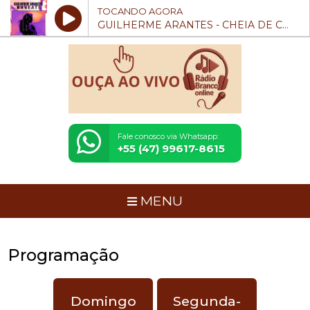
TOCANDO AGORA
GUILHERME ARANTES - CHEIA DE CHARME (REMIX)~2
Fale conosco via Whatsapp:
+55 (47) 99617-8615
MENU
Programação
Domingo
Segunda-